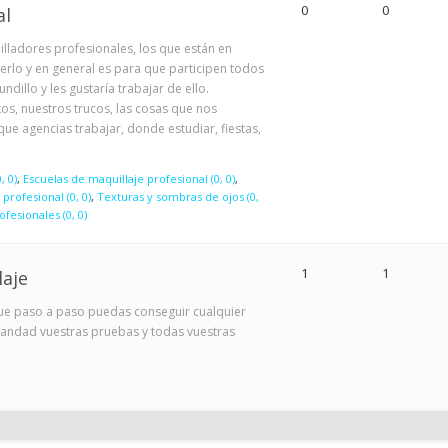
0
0
al
uilladores profesionales, los que están en
serlo y en general es para que participen todos
ndillo y les gustaría trabajar de ello.
, nuestros trucos, las cosas que nos
que agencias trabajar, donde estudiar, fiestas,
, 0)
Escuelas de maquillaje profesional (0, 0)
profesional (0, 0)
Texturas y sombras de ojos (0,
fesionales (0, 0)
1
1
laje
que paso a paso puedas conseguir cualquier
andad vuestras pruebas y todas vuestras