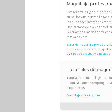
Maquillaje profesion
Este foro Va dirigido a los maq
curso, los que quieren llegar a 
los que tienen interés en este mu
Hablaremos de nuevos productos
llevaríamos a las sesiones, con 
festivales y etc.
Bases de maquillaje profesional (0
Primers y prebases de maquillaje 
0)
Tipos de brochas y pinceles pro
Tutoriales de maquil
Tutoriales de maquillaje para 
maquillaje que te propongas. M
experiencias
Maquillajes dirarios (1, 0)