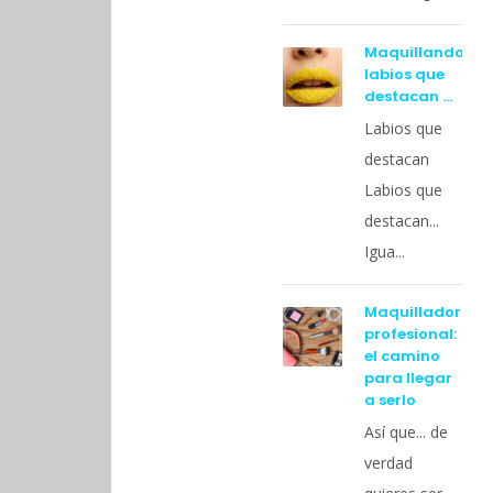
Maquillando
labios que
destacan …
Labios que
destacan
Labios que
destacan...
Igua...
Maquilladora
profesional:
el camino
para llegar
a serlo
Así que... de
verdad