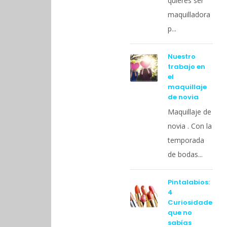
quieres ser
maquilladora
p...
Nuestro
trabajo en
el
maquillaje
de novia
Maquillaje de
novia . Con la
temporada
de bodas...
Pintalabios:
4
Curiosidades
que no
sabías