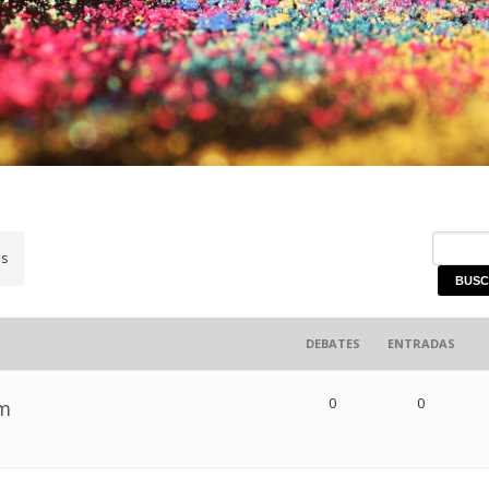
s
DEBATES
ENTRADAS
0
0
um