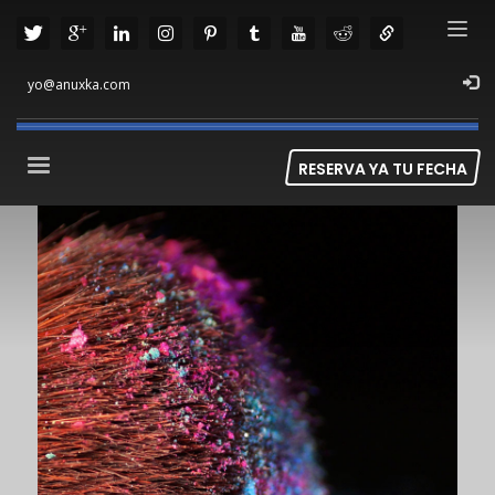
yo@anuxka.com
RESERVA YA TU FECHA