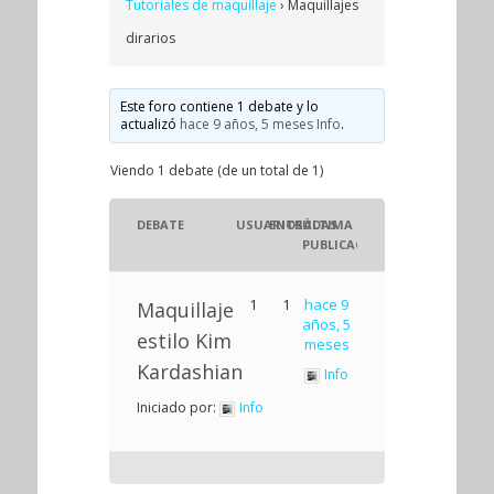
Tutoriales de maquillaje
›
Maquillajes
dirarios
Este foro contiene 1 debate y lo
actualizó
hace 9 años, 5 meses
Info
.
Viendo 1 debate (de un total de 1)
DEBATE
USUARIOS
ENTRADAS
ÚLTIMA
PUBLICACIÓN
1
1
hace 9
Maquillaje
años, 5
estilo Kim
meses
Kardashian
Info
Iniciado por:
Info