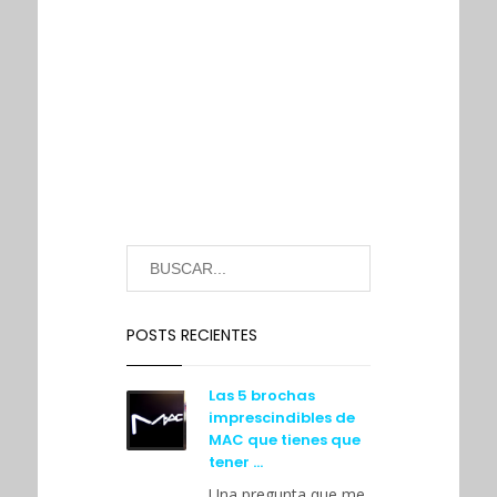
Foros
Debates iniciados: 0
Respuestas creadas: 0
Perfil del foro: Superadministrador
POSTS RECIENTES
Las 5 brochas
imprescindibles de
MAC que tienes que
tener …
Una pregunta que me