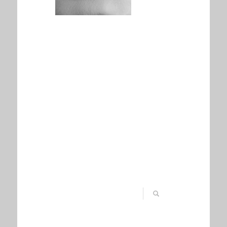
Perfil
Debates iniciados
Respuestas creadas
Participaciones
Favoritos
@alex
Perfil
Registrado: hace 9 años, 5 meses