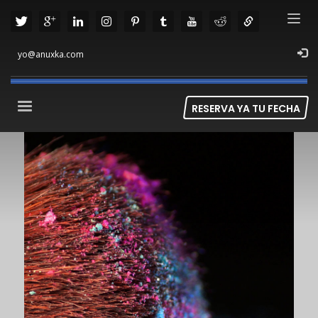
yo@anuxka.com
RESERVA YA TU FECHA