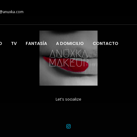
@anuxka.com
O
TV
FANTASÍA
A DOMICILIO
CONTACTO
Let's socialize