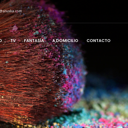
@anuxka.com
O
TV
FANTASÍA
A DOMICILIO
CONTACTO