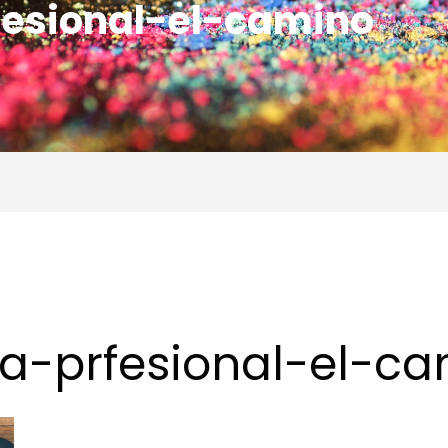
fesional-el-camino
a-prfesional-el-c